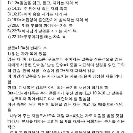
1) 1:3=말씀을 읽고, 듣고, 지키는 자의 복
2) 14:13=주 안에서 죽는 자의 축복
3) 16:15=깨어 옷을 지키는 자의 복
4) 19:9=어린양의 혼인잔치에 참석하는 자의 복
5) 20:6=첫째 부활에 참여하는 자의 복
6) 22:7=하나님의 말씀을 지키는 자의 복
7) 22:14=두루마기를 빠는 자의 복
본문=1:3=첫 번째의 복
1) 읽는 자가 복이 있음:
읽는 자=아나기노스콘=위로부터 주어지는 말씀을 전문적으로 읽는
자에게 사용된 단어임/ 남성 단수=회중을 대표하여 성경을 읽던 구약
적 관습=한국 서당= 스승이 읽고+제자 따라서 읽음
이 예언의 말씀을 읽는 자=가르치는 자로=믿음이 장성한 자를 의미
함
한 때=계시록은 읽으면 아니 되는 금기의 서신이 되기도 함
But=1:1=계시록은 주의 종들에게 주신 말씀이요/ 10:9-10 그 말씀을
송두리째 먹어버리고 다시 예언해야 할 말씀임
이런 축복이 담긴 예언의 말씀을 읽는 자는=마24:45=때를 따라 양식
을
나누어 주는 자들로서/주의 재림 때=복있는 자로 여김을 받을 것임
따라서=본서를 대하는 교회의 올바를 자세는/ 목회자는=본서를 전문
적으
로 읽고 연구하여 그 의미를 바르게 성도들에게 전파할 책임이 있으