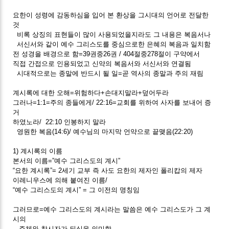
요한이 성령에 감동하심을 입어 본 환상을 그시대의 언어로 전달한
것
비록 상징의 표현들이 많이 사용되었을지라도 그 내용은 복음서나
서신서와 같이 예수 그리스도를 중심으로한 은혜의 복음과 일치함
전 성경을 배경으로 함=39권중26권 / 404절중278절이 구약에서
직접 간접으로 인용되었고 신약의 복음서와 서신서와 연결됨
시대적으로는 종말에 반드시 될 일=곧 역사의 종말과 주의 재림
계시록에 대한 오해=위험하다+손대지말라+덮어두라
그러나=1:1=주의 종들에게/ 22:16=교회를 위하여 사자를 보내어 증
거
하였노라/ 22:10 인봉하지 말라
영원한 복음(14:6)/ 예수님의 마지막 언약으로 끝맺음(22:20)
1) 계시록의 이름
본서의 이름=”예수 그리스도의 계시”
“요한 계시록”= 2세기 교부 즉 사도 요한의 제자인 폴리캅의 제자
이레니우스에 의해 붙여진 이름/
“예수 그리스도의 계시” = 그 이전의 명칭임
그러므로=예수 그리스도의 계시라는 말씀은 예수 그리스도가 그 계
시의
주체와 창시자가 되심을 의미함