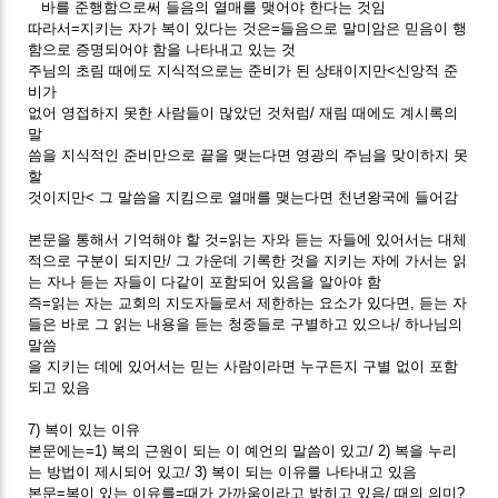
바를 준행함으로써 들음의 열매를 맺어야 한다는 것임
따라서=지키는 자가 복이 있다는 것은=들음으로 말미암은 믿음이 행
함으로 증명되어야 함을 나타내고 있는 것
주님의 초림 때에도 지식적으로는 준비가 된 상태이지만<신앙적 준
비가
없어 영접하지 못한 사람들이 많았던 것처럼/ 재림 때에도 계시록의
말
씀을 지식적인 준비만으로 끝을 맺는다면 영광의 주님을 맞이하지 못
할
것이지만< 그 말씀을 지킴으로 열매를 맺는다면 천년왕국에 들어감
본문을 통해서 기억해야 할 것=읽는 자와 듣는 자들에 있어서는 대체
적으로 구분이 되지만/ 그 가운데 기록한 것을 지키는 자에 가서는 읽
는 자나 듣는 자들이 다같이 포함되어 있음을 알아야 함
즉=읽는 자는 교회의 지도자들로서 제한하는 요소가 있다면, 듣는 자
들은 바로 그 읽는 내용을 듣는 청중들로 구별하고 있으나/ 하나님의
말씀
을 지키는 데에 있어서는 믿는 사람이라면 누구든지 구별 없이 포함
되고 있음
7) 복이 있는 이유
본문에는=1) 복의 근원이 되는 이 예언의 말씀이 있고/ 2) 복을 누리
는 방법이 제시되어 있고/ 3) 복이 되는 이유를 나타내고 있음
본문=복이 있는 이유를=때가 가까움이라고 밝히고 있음/ 때의 의미?