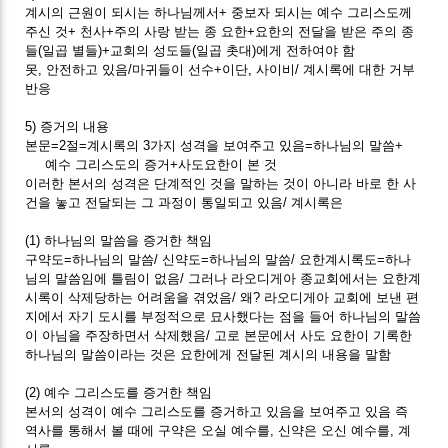
계시의 근원이 되시는 하나님께서+ 중보자 되시는 예수 그리스도께
주신 것+ 천사+주의 사랑 받는 종 요한+요한의 전달을 받은 주의 종
들(일곱 별들)+교회의 성도들(일곱 촛대)에게 전하여야 함
못, 안전하고 있음/마귀들이 선수+이단, 사이비/ 계시록에 대한 거부
반응
5) 증거의 내용
본문=2절=계시록의 3가지 성격을 보여주고 있음=하나님의 말씀+
예수 그리스도의 증거+사도요한이 본 것
이러한 본서의 성격은 단계적인 것을 말하는 것이 아니라 바로 한 사
건을 놓고 전달되는 그 과정이 통일되고 있음/ 계시록은
(1) 하나님의 말씀을 증거한 책임
구약도=하나님의 말씀/ 신약도=하나님의 말씀/ 요한계시록도=하나
님의 말씀임에 틀림이 없음/ 그러나 라오디게아 종교회에서는 요한계
시록이 삭제당하는 어려움을 겪었음/ 왜? 라오디게아 교회에 보낸 편
지에서 자기 도시를 부정적으로 묘사했다는 점을 들어 하나님의 말씀
이 아님을 주장하면서 삭제했음/ 고로 본문에서 사도 요한이 기록한
하나님의 말씀이라는 것은 요한에게 전달된 계시의 내용을 말함
(2) 예수 그리스도를 증거한 책임
본서의 성격이 예수 그리스도를 증거하고 있음을 보여주고 있음 즉
역사를 통해서 볼 때에 구약은 오실 예수를, 신약은 오신 예수를, 계