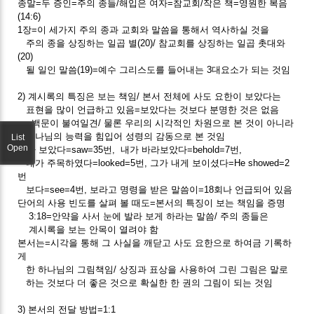
종말=두 증인=주의 종들/해입은 여자=참교회/작은 책=영원한 복음
(14:6)
1장=이 세가지 주의 종과 교회와 말씀을 통해서 역사하실 것을
주의 종을 상징하는 일곱 별(20)/ 참교회를 상징하는 일곱 촛대와
(20)
될 일인 말씀(19)=예수 그리스도를 들어내는 3대요소가 되는 것임
2) 계시록의 특징은 보는 책임/ 본서 전체에 사도 요한이 보았다는
표현을 많이 언급하고 있음=보았다는 것보다 분명한 것은 없음
=백문이 불여일견/ 물론 우리의 시각적인 차원으로 본 것이 아니라
하나님의 능력을 힘입어 성령의 감동으로 본 것임
List
Open
내가 보았다=saw=35번, 내가 바라보았다=behold=7번,
내가 주목하였다=looked=5번, 그가 내게 보이셨다=He showed=2
번
보다=see=4번, 보라고 명령을 받은 말씀이=18회나 언급되어 있음
단어의 사용 빈도를 살펴 볼 때도=본서의 특징이 보는 책임을 증명
3:18=안약을 사서 눈에 발라 보게 하라는 말씀/ 주의 종들은
계시록을 보는 안목이 열려야 함
본서는=시각을 통해 그 사실을 깨닫고 사도 요한으로 하여금 기록하
게
한 하나님의 그림책임/ 상징과 표상을 사용하여 그린 그림은 말로
하는 것보다 더 좋은 것으로 확실한 한 권의 그림이 되는 것임
3) 본서의 전달 방법=1:1