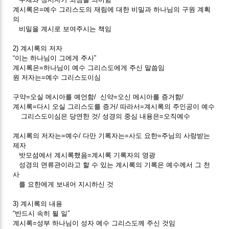
계시록은=예수 그리스도의 재림에 대한 비밀과 하나님의 구원 계획
의
비밀을 계시로 보여주시는 책임
2) 계시록의 저자
“이는 하나님이 그에게 주사”
계시록은=하나님이 예수 그리스도에게 주신 말씀임
원 저자는=예수 그리스도이심
구약=오실 메시아를 예언함/ 신약=오신 메시아를 증거함/
계시록=다시 오실 그리스도를 증거/ 따라서=계시록의 주인공이 예수
그리스도이심은 당연한 것/ 성경의 중심 내용은=오직예수
계시록의 저자는=예수/ 다만 기록자는=사도 요한=주님의 사랑받는
제자
밧모섬에서 계시록했음=계시록 기록자의 영광
성경의 면류관이라고 할 수 있는 계시록의 기록은 예수께서 그 천
사
를 요한에게 보내어 지시하신 것
3) 계시록의 내용
“반드시 속히 될 일”
계시록=성부 하나님이 성자 예수 그리스도께 주신 것임