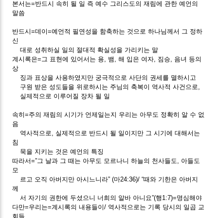
본서는=반드시 속히 될 일 즉 예수 그리스도의 재림에 관한 예언의
말씀
반드시=데이=예언적 필연성을 함축하는 것으로 하나님께서 그 정하
신
대로 성취하실 일의 절대적 확실성을 가리키는 말
계시록은=그 표현에 있어서는 용, 뱀, 해 입은 여자, 짐승, 음녀 등의
상
징과 표상을 사용하였지만 궁극적으로 사단의 권세를 멸하시고
구원 받은 성도들을 위로하시는 주님의 축복이 역사적 사건으로,
실제적으로 이루어질 장차 될 일
속히=주의 재림의 시기가 언제일는지 우리는 아무도 정확히 알 수 없
음
역사적으로, 실제적으로 반드시 될 일이지만 그 시기에 대해서는
침
묵을 지키는 것은 예언의 특징
따라서=”그 날과 그 때는 아무도 모르나니 하늘의 천사들도, 아들도
모
르고 오직 아버지만 아시느니라” (마24:36)/ “때와 기한은 아버지
께
서 자기의 권한에 두셨으니 너희의 알바 아니요”(행1:7)=명심해야
다만=우리는=계시록의 내용들이/ 역사적으로는 기록 당시의 일곱 교
회들