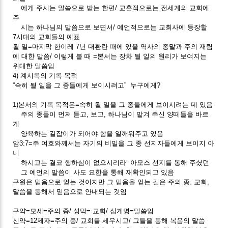
에게 주시는 말씀으로 받는 한편/ 교훈적으로는 전세계의 교회에
주
시는 하나님의 말씀으로 보면서/ 예언적으로는 교회사에 등장할
7시대의 교회들의 예표
될 일=마지막 한이레 7년 대환란 때에 있을 역사의 종말과 주의 재림
에 대한 말씀/ 이렇게 볼 때 =본서는 장차 될 일의 원리가 보여지는
위대한 말씀임
4) 계시록의 기록 목적
“속히 될 일을 그 종들에게 보이시려고” 누구에게?
1)본서의 기록 목적은=속히 될 일을 그 종들에게 보이시려는 데 있음
주의 종들이 먼저 듣고, 보고, 하나님이 맡겨 주신 양떼들을 바르
게
양육하는 길잡이가 되어야 함을 일깨워주고 있음
암3:7=주 여호와께서는 자기의 비밀을 그 종 선지자들에게 보이지 아
니
하시고는 결코 행하심이 없으시리라” 아모스 선지를 통해 주셨던
그 예언의 말씀이 사도 요한을 통해 재확인되고 있음
구원은 믿음으로 얻는 것이지만 그 믿음을 얻는 길은 주의 종, 교회,
말씀을 통해서 믿음으로 안내되는 것임
구약=모세=주의 종/ 성막= 교회/ 십계명=말씀임
신약=12제자=주의 종/ 교회를 세우시고/ 그들을 통해 복음의 말씀