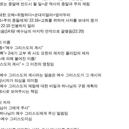
는 종말에 반드시 될 일=곧 역사의 종말과 주의 재림
대한 오해=위험하다+손대지말라+덮어두라
1=주의 종들에게/ 22:16=교회를 위하여 사자를 보내어 증거
22:10 인봉하지 말라
(14:6)/ 예수님의 마지막 언약으로 끝맺음(22:20)
의 이름
름=”예수 그리스도의 계시”
록”= 2세기 교부 즉 사도 요한의 제자인 폴리캅의 제자
에 의해 붙여진 이름/
스도의 계시” = 그 이전의 명칭임
예수 그리스도의 계시라는 말씀은 예수 그리스도가 그 계시의
시자가 되심을 의미함
예수 그리스도의 재림에 대한 비밀과 하나님의 구원 계획의
시로 보여주시는 책임
의 저자
나님이 그에게 주사”
하나님이 예수 그리스도에게 주신 말씀임
=예수 그리스도이심