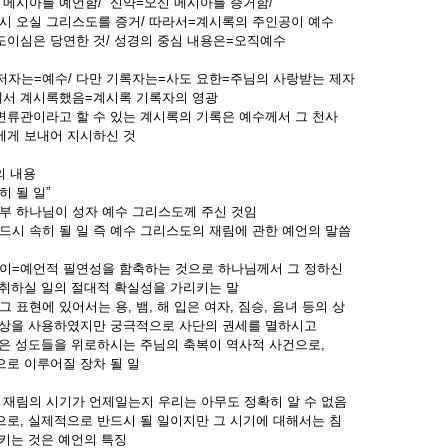
 메시아를 예언함/ 신약=오신 메시아를 증거함/
시 오실 그리스도를 증거/ 따라서=계시록의 주인공이 예수
심은 당연한 것/ 성경의 중심 내용은=오직예수
저자는=예수/ 다만 기록자는=사도 요한=주님의 사랑받는 제자
 계시록했음=계시록 기록자의 영광
류관이라고 할 수 있는 계시록의 기록은 예수께서 그 천사
게 보내어 지시하신 것
의 내용
히 될 일”
부 하나님이 성자 예수 그리스도께 주신 것임
드시 속히 될 일 즉 예수 그리스도의 재림에 관한 예언의 말씀
이=예언적 필연성을 함축하는 것으로 하나님께서 그 정하신
하실 일의 절대적 확실성을 가리키는 말
 표현에 있어서는 용, 뱀, 해 입은 여자, 짐승, 음녀 등의 상
을 사용하였지만 궁극적으로 사단의 권세를 멸하시고
 성도들을 위로하시는 주님의 축복이 역사적 사건으로,
 이루어질 장차 될 일
 재림의 시기가 언제일는지 우리는 아무도 정확히 알 수 없음
, 실제적으로 반드시 될 일이지만 그 시기에 대해서는 침
는 것은 예언의 특징