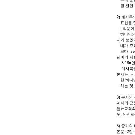
될 일인 
2) 계시록
표현을 많
=백문이 
하나님의 
내가 보았다
내가 주목하
보다=se
단어의 사
3:18=
계시록을 
본서는=시
한 하나님
하는 것보
3) 본서의
계시의 근
들)+교회
못, 안전
5) 증거의
본문=2절