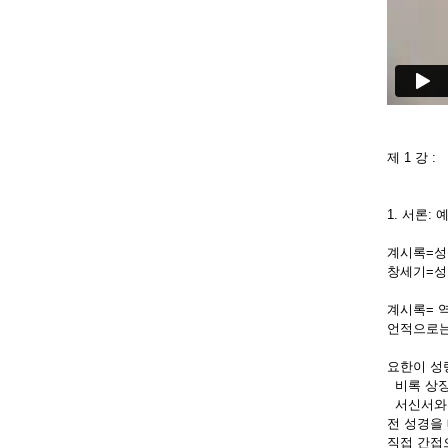
제 1 강 : 
1. 서론: 
계시록=성
창세기=성
계시록= 
언적으로는
요한이 성
비록 상징
서신서와 
전 성경을 
직접 간접