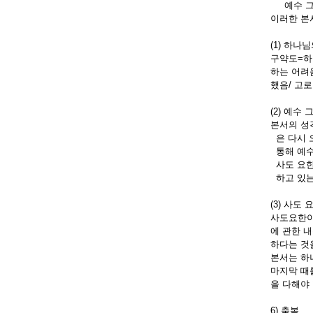
예수 그리
이러한 본
(1) 하나
구약도=하
하는 어려
했음/ 고
(2) 예수
본서의 성
은 다시 
통해 예수
사도 요한
하고 있는
(3) 사도
사도요한이
에 관한 
하다는 것
본서는 하
마지막 때
을 다해야
6) 축복