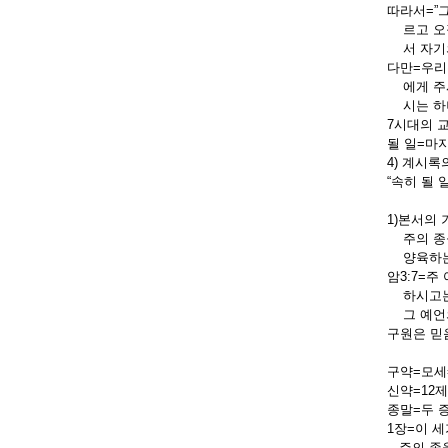
따라서=”
르고 오직 
서 자기의
다만=우리
에게 주시
시는 하나
7시대의 
될 일=마
4) 계시록
“속히 될
1)본서의
주의 종들
양육하는 
암3:7=
하시고는 
그 예언의
구원은 믿
구약=모세
신약=12
종말=두 증
1장=이 
주의 종을 