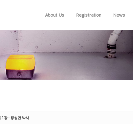
Skip to menu
About Us
Registration
News
1강 - 정성만 박사