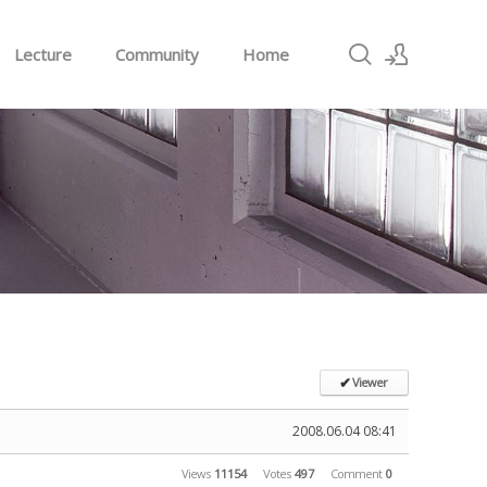
Lecture
Community
Home
Sign In
Sign Up
Viewer
✔
2008.06.04 08:41
Views
11154
Votes
497
Comment
0