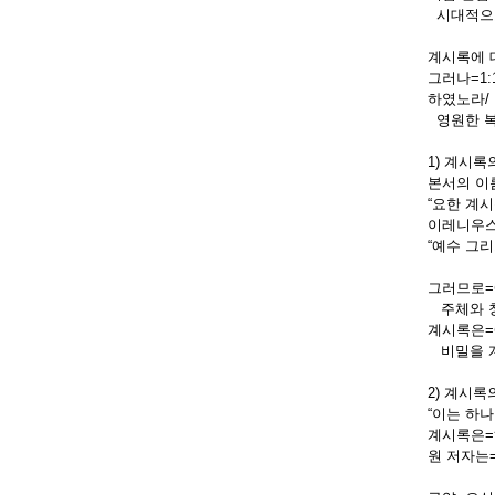
시대적으로
계시록에 
그러나=1:
하였노라/ 
영원한 복음
1) 계시록
본서의 이
“요한 계시
이레니우스
“예수 그리
그러므로=
주체와 창
계시록은=
비밀을 계
2) 계시록
“이는 하
계시록은=
원 저자는