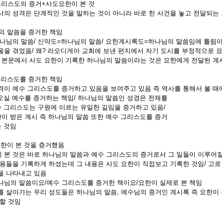
스도의 증거+사도요한이 본 것
서의 성격은 단계적인 것을 말하는 것이 아니라 바로 한 사건을 놓고 전달되는 
님의 말씀을 증거한 책임
나님의 말씀/ 신약도=하나님의 말씀/ 요한계시록도=하나님의 말씀임에 틀림
움을 겪었음/ 왜? 라오디게아 교회에 보낸 편지에서 자기 도시를 부정적으로 
로 본문에서 사도 요한이 기록한 하나님의 말씀이라는 것은 요한에게 전달된 계
 그리스도를 증거한 책임
격이 예수 그리스도를 증거하고 있음을 보여주고 있음 즉 역사를 통해서 볼 때에
오실 예수를 증거하는 책임/ 하나님의 말씀인 성경은 전체를
 그리스도는 구원에 이르는 유일한 길임을 증거하고 있음/
이 받은 계시 즉 하나님의 말씀 또한 예수 그리스도를 증거
 것임
 요한이 본 것을 증거했음
 본 것은 바로 하나님의 말씀과 예수 그리스도의 증거로서 그 일들이 이루어질
내용들을 기록하게 하셨는데 그 내용은 사도 요한이 직접보고 기록한 것임/ 고로
을 나타내고 있음
나님의 말씀이요/예수 그리스도를 증거한 책이요/요한이 실제로 본 책임
를 살아가는 우리 성도들은 하나님의 말씀, 예수님의 증거인 계시록 즉 요한이 
 할 것임