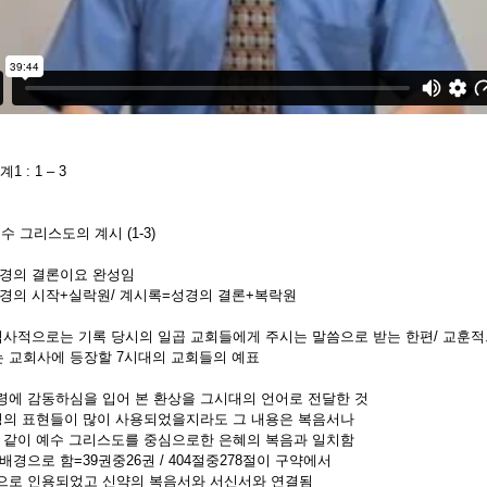
계1 : 1 – 3
예수 그리스도의 계시 (1-3)
경의 결론이요 완성임
경의 시작+실락원/ 계시록=성경의 결론+복락원
역사적으로는 기록 당시의 일곱 교회들에게 주시는 말씀으로 받는 한편/ 교훈적
 교회사에 등장할 7시대의 교회들의 예표
령에 감동하심을 입어 본 환상을 그시대의 언어로 전달한 것
의 표현들이 많이 사용되었을지라도 그 내용은 복음서나
같이 예수 그리스도를 중심으로한 은혜의 복음과 일치함
배경으로 함=39권중26권 / 404절중278절이 구약에서
으로 인용되었고 신약의 복음서와 서신서와 연결됨