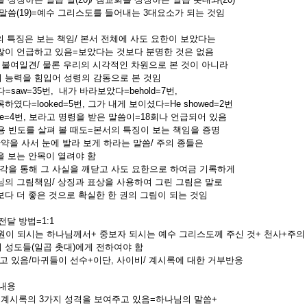
말씀(19)=예수 그리스도를 들어내는 3대요소가 되는 것임
의 특징은 보는 책임/ 본서 전체에 사도 요한이 보았다는
이 언급하고 있음=보았다는 것보다 분명한 것은 없음
불여일견/ 물론 우리의 시각적인 차원으로 본 것이 아니라
능력을 힘입어 성령의 감동으로 본 것임
=saw=35번, 내가 바라보았다=behold=7번,
였다=looked=5번, 그가 내게 보이셨다=He showed=2번
e=4번, 보라고 명령을 받은 말씀이=18회나 언급되어 있음
용 빈도를 살펴 볼 때도=본서의 특징이 보는 책임을 증명
안약을 사서 눈에 발라 보게 하라는 말씀/ 주의 종들은
보는 안목이 열려야 함
각을 통해 그 사실을 깨닫고 사도 요한으로 하여금 기록하게
의 그림책임/ 상징과 표상을 사용하여 그린 그림은 말로
다 더 좋은 것으로 확실한 한 권의 그림이 되는 것임
 전달 방법=1:1
원이 되시는 하나님께서+ 중보자 되시는 예수 그리스도께 주신 것+ 천사+주의 
의 성도들(일곱 촛대)에게 전하여야 함
하고 있음/마귀들이 선수+이단, 사이비/ 계시록에 대한 거부반응
 내용
=계시록의 3가지 성격을 보여주고 있음=하나님의 말씀+