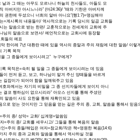
그 날과 그 때는 아무도 모르나니 하늘의 천사들도, 아들도 모
아버지만 아시느니라” (마24:36)/ “때와 기한은 아버지께
 권한에 두셨으니 너희의 알바 아니요”(행1:7)=명심해야
는=계시록의 내용들이/ 역사적으로는 기록 당시의 일곱 교회들
는 말씀으로 받는 한편/ 교훈적으로는 전세계의 교회에 주
님의 말씀으로 보면서/ 예언적으로는 교회사에 등장할
교회들의 예표
지막 한이레 7년 대환란 때에 있을 역사의 종말과 주의 재림에 대한 말씀/ 이렇
의 기록 목적
 일을 그 종들에게 보이시려고” 누구에게?
 기록 목적은=속히 될 일을 그 종들에게 보이시려는 데 있음
이 먼저 듣고, 보고, 하나님이 맡겨 주신 양떼들을 바르게
길잡이가 되어야 함을 일깨워주고 있음
주 여호와께서는 자기의 비밀을 그 종 선지자들에게 보이지 아니
결코 행하심이 없으시리라” 아모스 선지를 통해 주셨던
 말씀이 사도 요한을 통해 재확인되고 있음
음으로 얻는 것이지만 그 믿음을 얻는 길은 주의 종, 교회, 말씀을 통해서 믿
=주의 종/ 성막= 교회/ 십계명=말씀임
제자=주의 종/ 교회를 세우시고/ 그들을 통해 복음의 말씀
인=주의 종들/해입은 여자=참교회/작은 책=영원한 복음(14:6)
세가지 주의 종과 교회와 말씀을 통해서 역사하실 것을
상징하는 일곱 별(20)/ 참교회를 상징하는 일곱 촛대와(20)