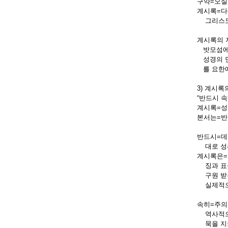
구약=오실
계시록=다
그리스도이
계시록의 
밧모섬에서
성경의 면
를 요한에
3) 계시록
“반드시 속
계시록=성
본서는=반
반드시=데
대로 성취
계시록은=그
징과 표상
구원 받은
실제적으로
속히=주의
역사적으로
묵을 지키