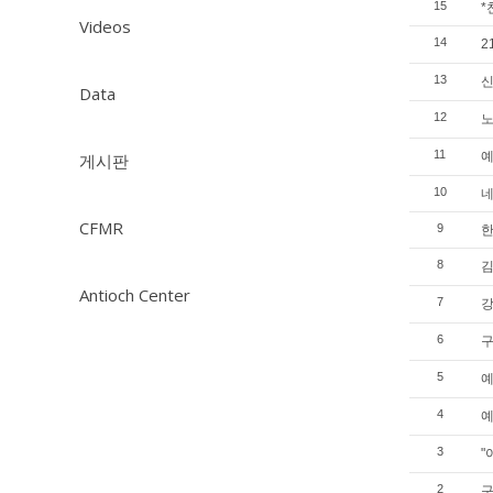
15
*
Videos
14
2
13
신
Data
12
노
11
예
게시판
10
네
CFMR
9
한
8
김
Antioch Center
7
강
6
구
5
예
4
예
3
"
2
구