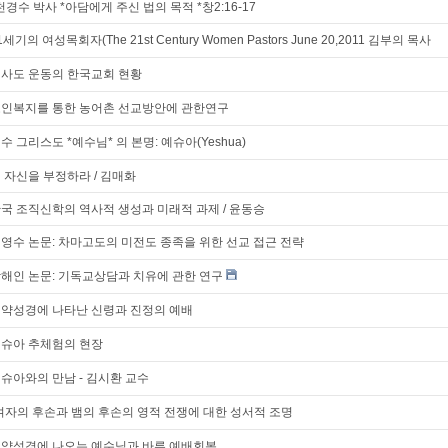
천경수 박사 *아담에게 주신 법의 목적 *창2:16-17
1세기의 여성목회자(The 21st Century Women Pastors June 20,2011 김부의 목사
사도 운동의 한국교회 현황
인복지를 통한 농어촌 선교방안에 관한연구
수 그리스도 *예수님* 의 본명: 예슈아(Yeshua)
 자신을 부정하라 / 김매화
국 조직신학의 역사적 생성과 미래적 과제 / 윤동승
영수 논문: 차마고도의 미전도 종족을 위한 선교 접근 전략
해인 논문: 기독교상담과 치유에 관한 연구
약성경에 나타난 신령과 진정의 예배
슈아 추체험의 현장
슈아와의 만남 - 김시환 교수
여자의 후손과 뱀의 후손의 영적 전쟁에 대한 성서적 조명
약성경에 나오는 예수님과 바른 예배회복