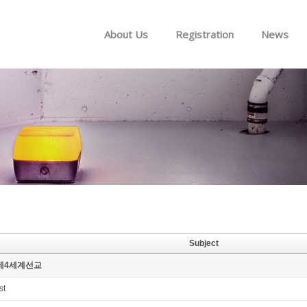
Skip to menu
About Us
Registration
News
Subject
제4세계선교
st