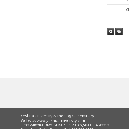
1
강
Sea
Tag
rch
Yeshua University & Theological Seminary
Website: www.yeshuauniversity.com
3700 Wilshire Blvd. Suite 437 Los Angeles, CA 90010