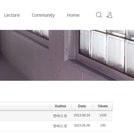
Lecture
Community
Home
Sign In
Sign Up
Author
Date
Views
2013.09.24
1435
현베드로
2023.05.09
130
현베드로