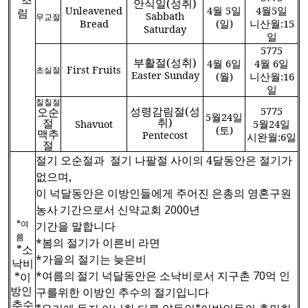
안식일
(
성취
)
Unleavened
4
월
5
일
4
월
5
일
림
Sabbath
무교절
Bread
(
일
)
니산월
:15
Saturday
일
5775
부활절
(
성취
)
4
월
6
일
4
월
6
일
First Fruits
초실절
Easter Sunday
(
월
)
니산월
:16
일
칠칠절
성령감림절
(
성
5775
오순
5
월
24
일
취
)
절
Shavuot
5
월
24
일
(
토
)
맥추
Pentecost
시완월
:6
일
절
절기 오순절과
절기 나팔절 사이의
4
달동안은 절기가
없으며
,
이
넉달동안은
이방인들에게
주어진
은총의
영혼구원
농사
기간으로서
신약교회
2000
년
*
여
기간을
말합니다
름
*
봄의
절기가
이른비
라면
*
소
*
가을의
절기는
늦은비
낙비
*
여름의
절기
넉달동안은
소낙비로서
지구촌
70
억
인
*
이
방인
구를위한
이방인
추수의
절기입니다
추수