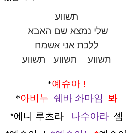
תשווע
שלי נמצא שם
האבא
ללכת
אני אשמח
תשווע
תשווע
תשווע
*
예슈아
!
*
아비누
쉐바 솨마임
봐
*에니
루츠라
나수아라
셈