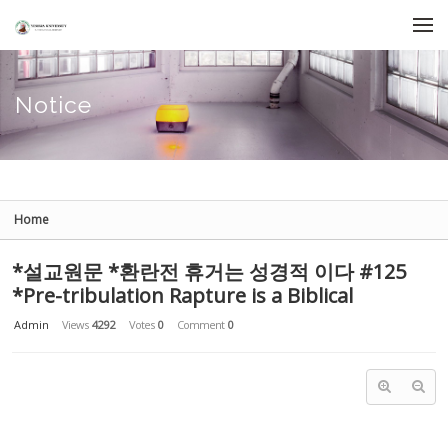
Sketchbook5, 스케치북5
Sketchbook5, 스케치북5
Skip to menu
Notice
Home
*설교원문 *환란전 휴거는 성경적 이다 #125
*Pre-tribulation Rapture is a Biblical
Admin
Views
4292
Votes
0
Comment
0