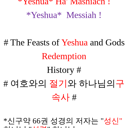
*Yeshua* Ha' Mashiach !
*Yeshua*
Messiah !
# The Feasts of
Yeshua
and Gods
Redemption
History #
#
여호와의
절기
와 하나님의
구
속사
#
*
신구약
66
권 성경의 저자는
"
성신
"