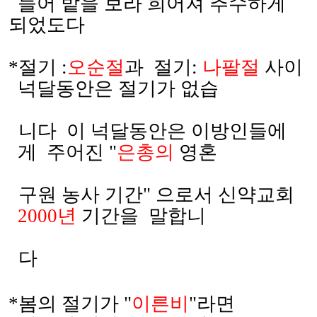
들어 밭을 보라 희어져 추수하게
되었도다
*
절기
:
오순절
과
절기
:
나팔절
사이
넉달동안은 절기가 없습
니다
이 넉달동안은 이방인들에
게
주어진
"
은총의
영혼
구원 농사 기간
"
으로서 신약교회
2000
년
기간을
말합니
다
*
봄의 절기가
"
이른비
"
라면