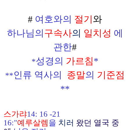
#
여호와의
절기
와
하나님의
구속사
의
일치성
에
관한
#
성경의
가르침
*
*
인류 역사의
종말
의
기준점
**
**
스가랴
14: 16 -21
16:"
예루살렘
을
치러
왔던 열국 중