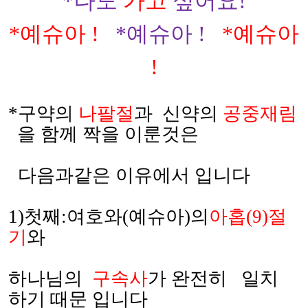
*
나도
가고
싶어요
!
*
예슈아
!
*
예슈아
!
*
예슈아
!
*
구약의
나팔절
과
신약의
공중재림
을 함께 짝을 이룬것은
다음과같은 이유에서 입니다
1)
첫째
:
여호와
(
예슈아
)
의
아홉
(9)
절
기
와
하나님의
구속사
가 완전히
일치
하기 때문 입니다