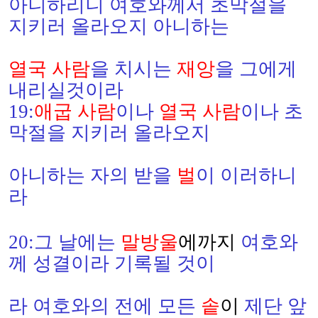
아니하리니 여호와께서 초막절을
지키러 올라오지 아니하는
열국 사람
을 치시는
재앙
을 그에게
내리실것이라
19:
애굽 사람
이나
열국 사람
이나 초
막절을 지키러 올라오지
아니하는 자의 받을
벌
이 이러하니
라
20:
그 날에는
말방울
에까지
여호와
께 성결이라
기록될 것이
라 여호와의 전에 모든
솥
이
제단 앞