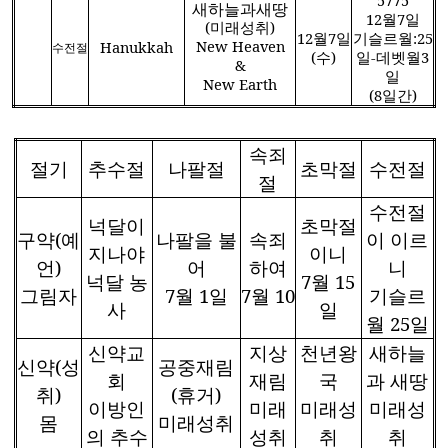
5775
새하늘과새땅
12
월
7
일
(
미래성취
)
12
월
7
일
기슬르월
:25
New Heaven
Hanukkah
수전절
(
수
)
일
-
데벳월
3
&
일
New Earth
(8
일간
)
속죄
절기
추수절
나팔절
초막절
수전절
절
수전절
넉달이
초막절
구약
(
예
나팔을 불
속죄
이 이르
지나야
이니
언
)
어
하여
니
넉달 농
7
월
15
그림자
7
월
1
일
7
월
10
기슬르
사
일
월
25
일
신약교
지상
천년왕
새하늘
신약
(
성
공중재림
회
재림
국
과 새땅
취
)
(
휴거
)
이방인
미래
미래성
미래성
몸
미래성취
의 추수
성취
취
취