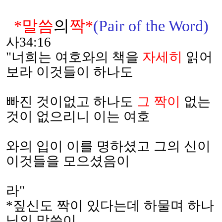
*
말씀
의
짝
*
(Pair of the Word)
사
34:16
"
너희는 여호와의 책을
자세히
읽어
보라 이것들이 하나도
빠
진 것이없고 하나도
그 짝이
없는
것이 없으리니 이는 여호
와
의 입이 이를 명하셨고 그의 신이
이것들을 모으셨음이
라
"
*
짚신도 짝이 있다는데 하물며 하나
님의 말씀이