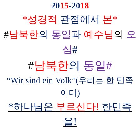
20
15
-20
18
*
성경적
관점에서
본
*
#
남북한
의
통일
과
예수님
의
오
심
#
#
남북한
의
통일
#
“
Wir sind ein Volk
”
(
우리는 한 민족
이다
)
*
하나님은
부르신다
!
한민족
을
!