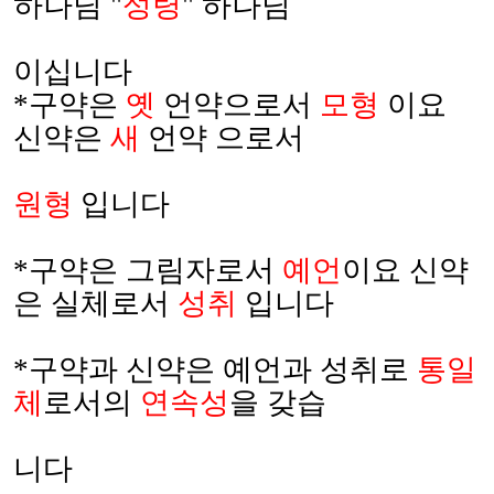
하나님
"
성령
"
하나님
이십니다
*
구약은
옛
언약으로서
모형
이요
신약은
새
언약 으로서
원형
입니다
*
구약은 그림자로서
예언
이요 신약
은 실체로서
성취
입니다
*
구약과 신약은 예언과 성취로
통일
체
로서의
연속성
을 갖습
니다