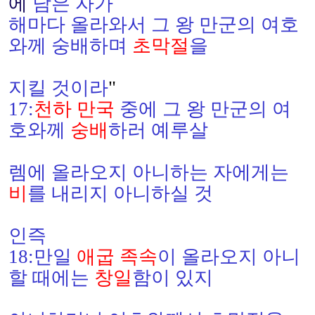
에
남은 자가
해마다 올라와서 그 왕 만군의 여호
와께
숭배하며
초막절
을
지킬 것이라
"
17:
천하 만국
중에 그 왕 만군의 여
호와께
숭배
하러 예루살
렘에 올라오지 아니하는 자에게는
비
를 내리지 아니하실 것
인즉
18:
만일
애굽 족속
이 올라오지 아니
할 때에는
창일
함이 있지