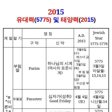
20
15
유대
력
(
57
75)
및
태양
력
(
20
15
)
Jewish
명 칭
A.D.
계 절
절 기
Year
2015
구 약
신 약
5775-5776
3
월
4
일
(
수
)
에스더 금
식일
5775
하나님의 시계
3
월
5
일
부림
3
월
5
일
(
역사의 표준시
Purim
(
목
)
절
아달월
:
부 림 절
계
)
13,14,15
3
월
6
일
(
금
)
수산궁 부
림절
5775
십자가
(
성취
)
4
월
4
일
4
월
4
일
*
봄
Passover
유월절
Good Friday
(
토
)
니산월
:14
*
이
일
른비
5775
*
초