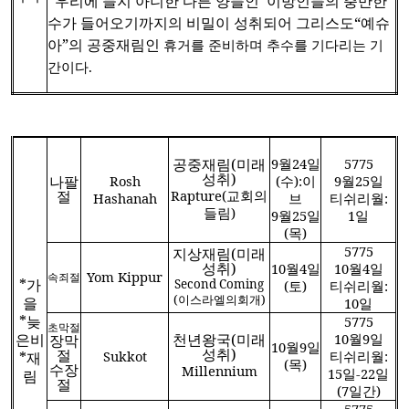
*
우리에 들지 아니한 다른 양들인
*
이방인들의 충만한
수가 들어오기까지의 비밀이 성취되어 그리스도“예슈
아”의 공중재림인
휴거를 준비하며 추수를 기다리는 기
간이다
.
공중재림
(
미래
9
월
24
일
5775
성취
)
나팔
Rosh
(
수
):
이
9
월
25
일
절
Rapture(
교회의
Hashanah
브
티쉬리월
:
들림
)
9
월
25
일
1
일
(
목
)
5775
지상재림
(
미래
성취
)
10
월
4
일
10
월
4
일
Yom Kippur
속죄절
*
가
Second Coming
(
토
)
티쉬리월
:
(
이스라엘의회개
)
을
10
일
*
늦
5775
초막절
은비
천년왕국
(
미래
10
월
9
일
장막
10
월
9
일
성취
)
절
Sukkot
티쉬리월
:
*
재
(
목
)
수장
Millennium
15
일
-22
일
림
절
(7
일간
)