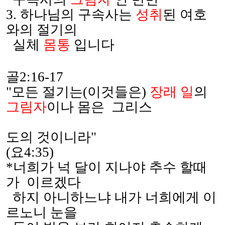
3.
하나님의 구속사는
성취
된 여호
와의 절기의
실체
몸통
입니다
골
2:16-17
"
모든 절기는
(
이것들은
)
장래 일
의
그림자
이나 몸은
그리스
도의 것이니라
"
(
요
4:35)
*
너희가 넉 달이 지나야 추수 할때
가
이르겠다
하지 아니하느냐 내가 너희에게 이
르노니 눈을