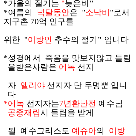
*
가을의 절기는
"
늦은비
"
*
여름의
넉달동안
은
"
소낙비
"
로서
지구촌
70
억 인구를
위
한
"
이방인
추수의 절기
"
입니다
*
성경에서
죽음을 맛보지않고 들림
을받은사람은
에녹
선지
자
엘리야
선지자 단 두명뿐 입니
다
*
에녹
선지자는
7
년환난전
예수님
공중재림
시 들림을 받게
될
예수그리스도
예슈아
의
이방