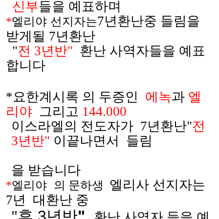
신부
들을 예표하며
7
년환난중
들림을
엘리야
*
선지자는
받게될
7
년환난
"
전
3
년반
"
환난 사역자들을 예표
합니다
*
요한계시록 의 두증인
에녹
과
엘
리야
그리고
144.000
이스라엘의 전도자가
7
년환난
"
전
3
년반
"
이끝나면서
들림
을 받습니다
엘리사
선지자는
엘리야
*
의 문하생
7
년
대환난 중
"
후
3
년반
"
환난 사역자
들을 예