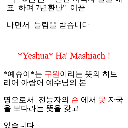
표
하며
7
년환난
"
이끝
나면서
들림을 받습니다
*Yeshua* Ha' Mashiach !
*
예슈아
*
는
구원
이라는 뜻의 히브
리어 아람어 예수님의 본
명으로서
전능자의
손
에서
못
자국
을 보다라는 뜻을 갖고
있습니다