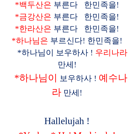
*
백두산은
부른다
한민족을
!
*
금강산은
부른다
한민족을
!
*
한라산은
부른다
한민족을
!
*
하나님은
부르신다
!
한민족을
!
*
하나님이 보우하사
!
우리나라
만세
!
*
하나님이
예수나
보우하사
!
라
만세
!
Hallelujah !