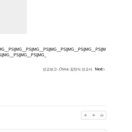
MG__PS||MG__PS||MG__PS||MG__PS||MG__PS||MG__PS||M
S||MG__PS||MG__PS||MG_
선교보고- China: 김만식 선교사
Next