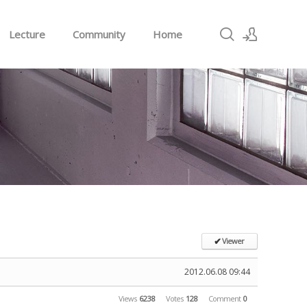
Lecture
Community
Home
Sign In
Sign Up
Viewer
✔
2012.06.08 09:44
Views
6238
Votes
128
Comment
0