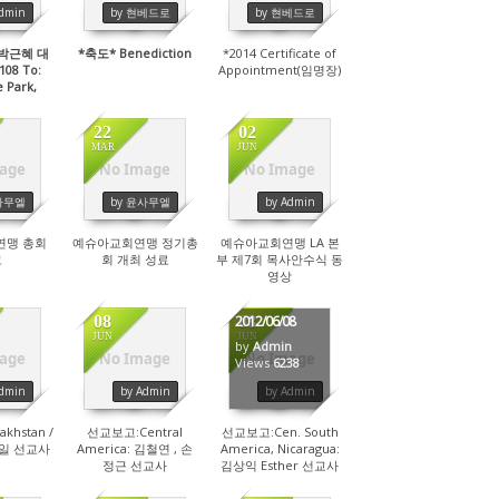
Admin
by 현베드로
by 현베드로
박근혜 대
*축도* Benediction
*2014 Certificate of
08 To:
Appointment(임명장)
 Park,
ent
22
02
MAR
JUN
age
No Image
No Image
00
4365
4486
사무엘
by 윤사무엘
by Admin
연맹 총회
예슈아교회연맹 정기총
예슈아교회연맹 LA 본
고
회 개최 성료
부 제7회 목사안수식 동
영상
08
08
2012/06/08
JUN
JUN
by
Admin
age
No Image
No Image
13
4649
Views
6238
Admin
by Admin
by Admin
khstan /
선교보고:Central
선교보고:Cen. South
이소일 선교사
America: 김철연 , 손
America, Nicaragua:
정근 선교사
김상익 Esther 선교사