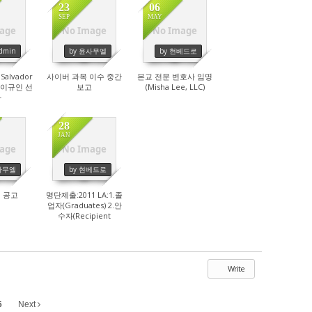
23
06
SEP
MAY
age
No Image
No Image
39
4268
4513
Admin
by 윤사무엘
by 현베드로
Salvador
사이버 과목 이수 중간
본교 전문 변호사 임명
s: 이규인 선
보고
(Misha Lee, LLC)
사
28
JAN
age
No Image
98
5187
사무엘
by 현베드로
 공고
명단제출:2011 LA:1.졸
업자(Graduates) 2.안
수자(Recipient
Ordination)
Write
6
Next