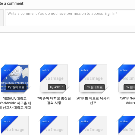
te a comment
Write a comment You do not have permission to access. Sign In?
notice
notice
notice
notice
No Image
No Image
No Im
41985
2642
3096
23
by 현베드로
by Admin
by 현베드로
by 현
*예슈아 대학교 총장단
2019 현 베드로 목사의
*2018 Ne
YESHUA 대학교
결의 사항
선포
Addr
Worldwide 지구촌 세
계 선교사 대학교 개교
notice
notice
notice
notice
No Image
No Image
No Image
No Im
3306
4280
4440
59