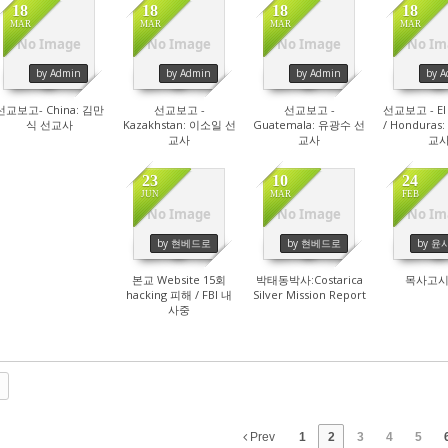
18
18
18
18
MAR
MAR
MAR
MAR
No Image
No Image
No Image
No Im
4529
4673
5340
73
by Admin
by Admin
by Admin
by 
선교보고- China: 김만
선교보고 -
선교보고 -
선교보고 - El 
식 선교사
Kazakhstan: 이소일 선
Guatemala: 유광수 선
/ Hondura
교사
교사
교
23
10
24
JUN
MAR
FEB
No Image
No Image
No Im
4588
3577
68
by 현베드로
by 현베드로
by 윤
본교 Website 15회
박태동박사:Costarica
목사고시
hacking 피해 / FBI 내
Silver Mission Report
사중
Prev
1
2
3
4
5