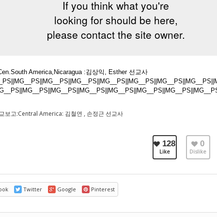
.South America,Nicaragua :김상익, Esther 선교사
_PS||MG__PS||MG__PS||MG__PS||MG__PS||MG__PS||MG__PS||MG__PS||
G__PS||MG__PS||MG__PS||MG__PS||MG__PS||MG__PS||MG__PS||MG__P
보고:Central America: 김철연 , 손정근 선교사
128
0
Like
Dislike
ook
Twitter
Google
Pinterest