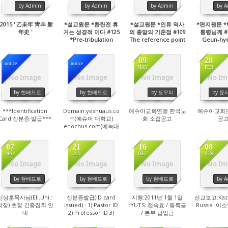
by Admin
by Admin
by Admin
by 
*2015 ' 乙未年 靑羊 新
*설교원문 *환란전 휴
*설교원문 *인류 역사
*편지원문 *
年史 '
거는 성경적 이다 #125
의 종말의 기준점 #109
통령님께 #1
*Pre-tribulation
The reference point
Geun-hye
Rapture is a Biblical
of the end of human
Presid
history
09
28
notice
notice
MAY
FEB
No Image
No Image
No Image
No Im
9116
9874
4651
47
by 현베드로
by 현베드로
by 도우미
by 윤
***Identification
Domain:yeshuaus.co
예슈아교회연맹 한국노
예슈아교회
Card:신분증 발급***
m(예슈아 대학교)
회 소집공고
공
enochus.com(에녹대
학교) elijahus.com(엘
리야대학교)
07
21
16
08
MAY
JAN
DEC
JUN
No Image
No Image
No Image
No Im
4209
5313
6959
47
by 현베드로
by 현베드로
by 현베드로
by 
신상훈목사님(Eli.Uni.:
신분증발급(ID card
시행:2011년 1월 1일
선교보고:Kaza
학장) 초청 간증집회 안
issued) : 1) Pastor ID
:YUTS: 접속료 / 등록금
Russia :
내
2) Professor ID 3)
/ 본부 납입금
Student ID