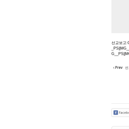
선교보고:Cen
_PS||MG_
G__PS||M
Prev
선교
Faceb