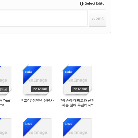
Select Editor
notice
notice
age
No Image
No Image
20
2357
2820
베드로
by Admin
by Admin
w Year
* 2017 정유년 신년사
*예슈아 대학교와 신천
ess
지는 전혀 무관하다*
notice
notice
age
No Image
No Image
89
6453
8463