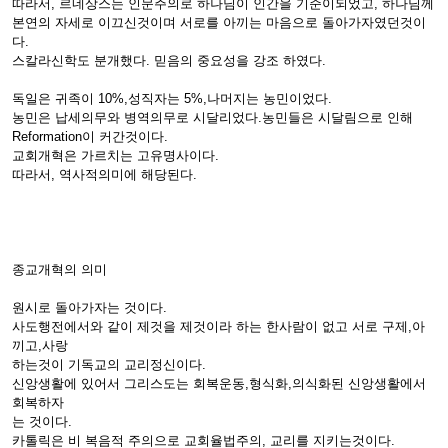
따라서, 르네상스는 인문주의로 하나님이 인간을 기준이되었고, 하나님께
본연의 자세로 이끄신것이며 서로를 아끼는 마음으로 돌아가자였던것이
다.
스칼라신학도 분개했다. 믿음의 중요성을 강조 하였다.
독일은 귀족이 10%,성직자는 5%,나머지는 농민이었다.
농민은 납세의무와 병역의무로 시달리었다.농민들은 시달림으로 인해
Reformation이 커간것이다.
교회개혁은 가르치는 고유명사이다.
따라서, 역사적의미에 해당된다.
종교개혁의 의미
원시로 돌아가자는 것이다.
사도행전에서와 같이 제것을 제것이라 하는 한사람이 없고 서로 구제,아
끼고,사랑
하는것이 기독교의 교리정신이다.
신앙생활에 있어서 그리스도는 회복운동,형식화,의식화된 신앙생활에서
회복하자
는 것이다.
카톨릭은 비 복음적 주의으로 교회율법주의, 교리를 지키는것이다.