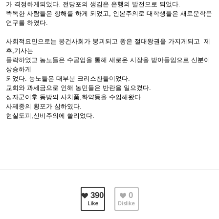
가 격정하게되었다. 전당포의 생김은 은행의 발전으로 되었다.
똑똑한 사람들은 항해를 하게 되었고, 인본주의로 대학생들은 새로운학문
연구를 하였다.
사회적요인으로는 봉건사회가 붕괴되고 왕은 절대왕권을 가지게되고 제
후,기사는
몰락하였고 농노들은 수공업을 통해 새로운 시장을 받아들임으로 신분이
상승하게
되었다. 농노들은 대부분 크리스찬들이었다.
교회와 과세금으로 인해 농민들은 반란을 일으켰다.
십자군이후 동방의 사치품,화약등을 수입해왔다.
사제종의 횡포가 심하였다.
현실도피,신비주의에 쏠리었다.
390
0
Like
Dislike