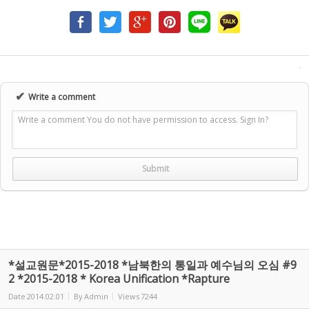
✔
Write a comment
Write a comment You do not have permission to access. Sign In?
*설교원문*2015-2018 *남북한의 통일과 예수님의 오심 #9
2 *2015-2018 * Korea Unification *Rapture
Date
2014.02.01
By
Admin
Views
7244