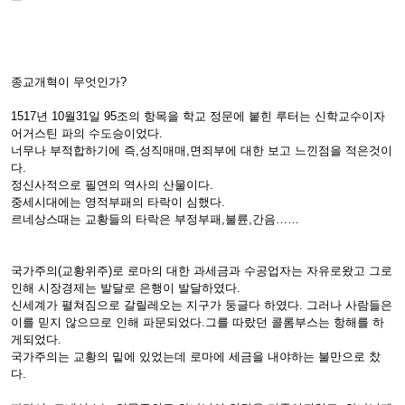
종교개혁이 무엇인가?
1517년 10월31일 95조의 항목을 학교 정문에 붙힌 루터는 신학교수이자
어거스틴 파의 수도승이었다.
너무나 부적합하기에 즉,성직매매,면죄부에 대한 보고 느낀점을 적은것이
다.
정신사적으로 필연의 역사의 산물이다.
중세시대에는 영적부패의 타락이 심했다.
르네상스때는 교황들의 타락은 부정부패,불륜,간음……
국가주의(교황위주)로 로마의 대한 과세금과 수공업자는 자유로왔고 그로
인해 시장경제는 발달로 은행이 발달하였다.
신세계가 펼쳐짐으로 갈릴레오는 지구가 둥글다 하였다. 그러나 사람들은
이를 믿지 않으므로 인해 파문되었다.그를 따랐던 콜롬부스는 항해를 하
게되었다.
국가주의는 교황의 밑에 있었는데 로마에 세금을 내야하는 불만으로 찼
다.