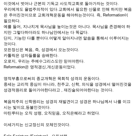
이것에서 벗어나 근본의 기독교 사도적교회로 돌아가자는 것이다.
우리에게도 율법주의적이 있다.교회에서 필요한 산물로 인해 하지만 복음
은 주어진것이므로 교회개혁운동을 해야하는것이다. 즉, Reformation이
필요하다.
예를 들어, 지나치게 목사님을 높이는것은 아니다. 목사님을 존경해야 하
지만 그렇다하더라도 하나님안에서는 다 똑같다.
단지, 기능만 다를 뿐이다.어떻게 알아지냐면 말씀을 통해서 이루어지는
것이다.
모든정신은 복음, 즉, 성경에서 오는것이다.
카톨릭은 성자들를을 숭배한다.
오로지, 우리는 주예수그리스도만 믿어야한다.
Reformation은 영적갱신,개신운동이었다.
영적부흥으로써의 종교개혁은 목회적 성격의 운동이다.
중세는 교리적 중심이 아니라, 천주교, 신학, 의식을 성경에서 떨어진것을
성경적원리로 돌아가야한다라고 , 재진술되어야한다는 것이다.
복음적주의 신학원리는 성경의 재발견이고 성경은 하나님께서 나를 이끄
시는 빛이요,등불인것이다.
마틴루터는 오직 성령, 오직믿음, 오직은혜라고 하였다.
이세가지는 신교정신의 모체인것이다.