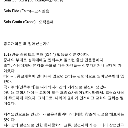
Sola Scriptura (Scripture)---오직성령
Sola Fide (Faith)---오직믿음
Sola Gratia (Grace)---오직은혜
종교개혁은 왜 일어났는가?
1517년을 종점으로 부터 (갈4:4) 말씀을 이룬것이다.
중세의 부패로 성직매매권,면죄부,비밀스런 출산,간음등이다.
또한, 장남에게만 영지를 주므로 다른 자녀들은 신부가되거나 군대에 가
야했다.
따라서, 종교개혁이 일어나지 않으면 않되는 필연적으로 일어날수밖에 없
었다.
곡가주의(민족주의)는 나라와나라간의 거래으로 불신이 생겼다.
아비뇽 교회시대에는 교황이 모두 프랑스사람이었다. 따라서, 프랑스사람
이 주도하게 되었다. 그러므로, 나라의 권위가 먼저이고 교회의 권위는 떨
어졌다.
지적요인으로는 인간의 새로운생활과미래에대한 창조적 건설을 해보자는
것이다.
지리상의 발견으로 인한 동서문화의 교류, 봉건사회의 붕괴따라 상업인구