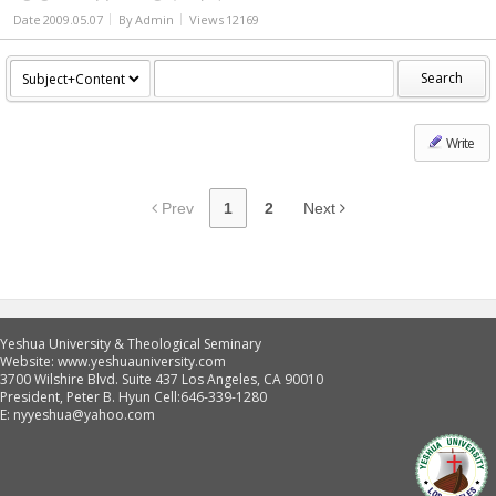
Date
2009.05.07
By
Admin
Views
12169
Search
Write
Prev
1
2
Next
Yeshua University & Theological Seminary
Website: www.yeshuauniversity.com
3700 Wilshire Blvd. Suite 437 Los Angeles, CA 90010
President, Peter B. Hyun Cell:646-339-1280
E: nyyeshua@yahoo.com