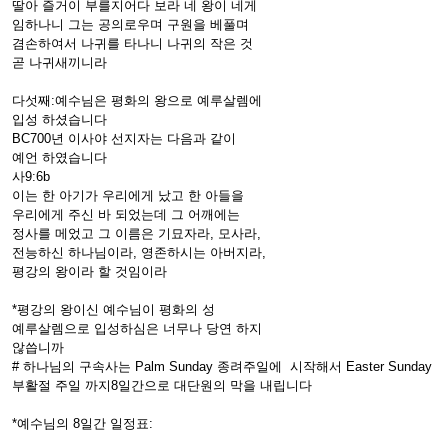
딸아 즐거이 부를지어다 보라 네 왕이 네게
임하나니 그는 공의로우며 구원을 베풀며
겸손하여서 나귀를 타나니 나귀의 작은 것
곧 나귀새끼니라
다섯째:예수님은 평화의 왕으로 예루살렘에
입성 하셨습니다
BC700년 이사야 선지자는 다음과 같이
예언 하였습니다
사9:6b
이는 한 아기가 우리에게 났고 한 아들을
우리에게 주신 바 되었는데 그 어깨에는
정사를 메었고 그 이름은 기묘자라, 모사라,
전능하신 하나님이라, 영존하시는 아버지라,
평강의 왕이라 할 것임이라
*평강의 왕이신 예수님이 평화의 성
예루살렘으로 입성하심은 너무나 당연 하지
않씁니까
# 하나님의 구속사는 Palm Sunday 종려주일에 시작해서 Easter Sunday
부활절 주일 까지8일간으로 대단원의 막을 내립니다
*예수님의 8일간 일정표: