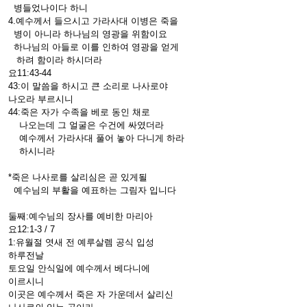
병들었나이다 하니
4.예수께서 들으시고 가라사대 이병은 죽을
병이 아니라 하나님의 영광을 위함이요
하나님의 아들로 이를 인하여 영광을 얻게
하려 함이라 하시더라
요11:43-44
43:이 말씀을 하시고 큰 소리로 나사로야
나오라 부르시니
44:죽은 자가 수족을 베로 동인 채로
나오는데 그 얼굴은 수건에 싸였더라
예수께서 가라사대 풀어 놓아 다니게 하라
하시니라
*죽은 나사로를 살리심은 곧 있게될
예수님의 부활을 예표하는 그림자 입니다
둘째:예수님의 장사를 예비한 마리아
요12:1-3 / 7
1:유월절 엿새 전 예루살렘 공식 입성
하루전날
토요일 안식일에 예수께서 베다니에
이르시니
이곳은 예수께서 죽은 자 가운데서 살리신