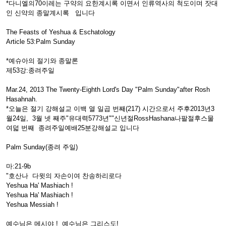
*다니엘의70이레는 구약의 요한계시록 이면서 인류역사의 척도이며 잣대
인 신약의 종말계시록 입니다
The Feasts of Yeshua & Eschatology
Article 53:Palm Sunday
*예슈아의 절기와 종말론
제53강:종려주일
Mar.24, 2013 The Twenty-Eighth Lord's Day "Palm Sunday"after Rosh
Hasahnah.
*오늘은 절기 강해설교 이백 열 일곱 번째(217) 시간으로서 주후2013년3
월24일, 3월 넷 째주"유대력5773년""신년절RossHashana나팔절후스물
여덟 번째 종려주일예배25분강해설교 입니다
Palm Sunday(종려 주일)
마:21-9b
"호산나 다윗의 자손이여 찬송하리로다
Yeshua Ha' Mashiach !
Yeshua Ha' Mashiach !
Yeshua Messiah !
예수님은 메시야 ! 예수님은 그리스도!