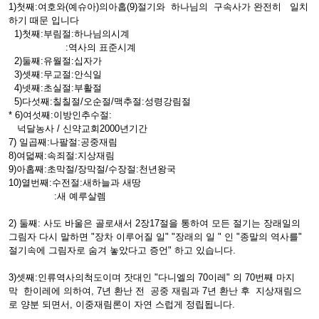
1)첫째:여호와(예슈아)의아홉(9)절기와 하나님의 구속사가 완전히 일치
하기 때문 입니다
1)첫째:부림절:하나님의시계
:역사의 표준시계
2)둘째:유월절:십자가
3)셋째:무교절:안식일
4)넷째:초실절:부활절
5)다섯째:칠칠절/오순절/맥추절:성령강림절
* 6)여섯째:이방인추수절:
넉달농사 / 신약교회2000년기간
7) 일곱째:나팔절:공중재림
8)여덟째:속죄절:지상재림
9)아홉째:초막절/장막절/수장절:천년왕국
10)열번째:수전절:새하늘과 새땅
:새 예루살렘
2) 둘째: 사도 바울은 골로새서 2장17절을 통하여 모든 절기는 장래일의
그림자 다시 말하면 "장차 이루어질 일" "장래의 일 " 인 "종말의 역사를"
절기속에 그림자로 숨겨 놓았다고 증언" 하고 있습니다.
3)셋째:인류역사의척도이며 잣대인 "다니엘의 70이레" 의 70번째 마지
막 한이레에 의하여, 7년 환난 전 공중 재림과 7년 환난 후 지상재림으
로 양분 되면서, 이중재림론이 자연 스럽게 정립됩니다.