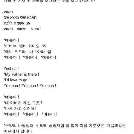
자의 손 에서 못 자국을 보다라는 뜻을 갖고 있습니다
תשווע
האבא שלי נמצא שם
אני אשמח ללכת
תשווע תשווע תשווע
*예슈아 !
*아비누 쉐바 솨마임 봐
*에니 루츠라 나수아라 셈
*예슈아 ! *예슈아! *예슈아 !
Yeshua !
*My Father is there !
*I'd love to go !
*Yeshua ! *Yeshua ! *Yeshua !
*예슈아 !
*내 아버지 계신 그곳 !
*나도 가고 싶어요!
*예슈아 ! *예슈아 ! *예슈아 !
*구약의 나팔절과 신약의 공중재림 을 함께 짝을 이룬것은 다음과같은
이유에서 입니다