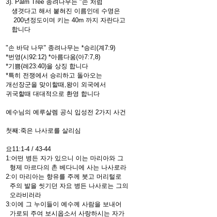
3). Palm Tree 종려나무는 "손 처럼
생겻다고 해서 붙혀진 이름인데 수명은
200년정도이며 키는 40m 까지 자란다고
합니다
"손 바닥 나무" 종려나무는 *승리(계7:9)
*번영(시92:12) *아름다움(아7:7,8)
*기쁨(레23:40)을 상징 합니다
*특히 전쟁에서 승리하고 돌아오는
개선장군을 맞이할때,왕이 외국에서
귀국할때 대대적으로 환영 합니다
예수님의 예루살렘 공식 입성전 2가지 사건
첫째:죽은 나사로를 살리심
요11:1-4 / 43-44
1:어떤 병든 자가 있으니 이는 마리아와 그
형제 마르다의 촌 베다니에 사는 나사로라
2:이 마리아는 향유를 주께 붓고 머리털로
주의 발을 씻기던 자요 병든 나사로는 그의
오라비러라
3:이에 그 누이들이 예수께 사람을 보내어
가로되 주여 보시옵소서 사랑하시는 자가