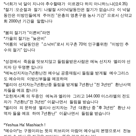
*너희가 넉 달이 지나야 추수할때가 이르겠다 하지 아니하느냐(요4:35)
*절기 :오순절과 절기: 나팔절 사이넉달동안은 절기가 없습니다 이 넉달
동안은 이방인들에게 주어진 "은총의 영혼구원 농사 기간" 으로서 신약교
회 2000년 기간을 말합니다
*봄의 절기가 "이른비"라면
*가을의 절기는 "늦은비"
*여름의 넉달동안은 "소낙비"로서 지구촌 70억 인구를위한 "이방인 추
수의 절기" 입니다
*성경에서 죽음을 맛보지않고 들림을받은사람은 에녹 선지자 엘리야 선
지자 단 두명뿐 입니다
*에녹선지자는7년환난전 예수님 공중재림시 들림을 받게될 예수그리스
도 예슈아의 이방신부들을 예표하며
*엘리야 선지자는7년환난중 들림을 받게될 7년환난 "전 3년반" 환난사역
자들을 예표 합니다
*요한계시록 의 두증인 에녹과 엘리야 그리고 144.000 이스라엘의 전도
자가 7년환난"전 3년반" 이끝나면서 들림을 받습니다
*엘리야 의 문하생 엘리사 선지자는 7년 대환난 중 "후 3년반" 환난 사
역자 들을 예표 하며 7년환난" 이끝나면서 들림을 받습니다
*Yeshua Ha' Mashiach !
*예슈아*는 구원이라는 뜻의 히브리어 아람어 예수님의 본명으로서 전능