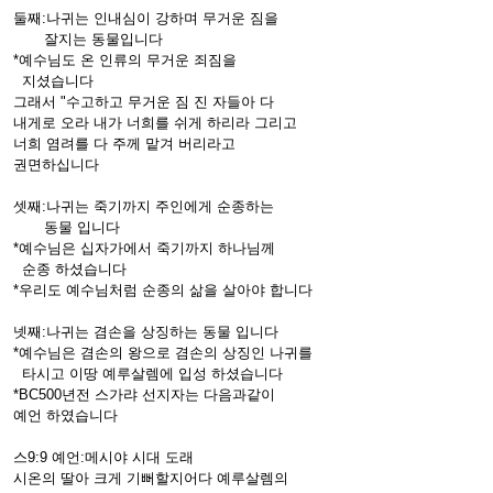
둘째:나귀는 인내심이 강하며 무거운 짐을
잘지는 동물입니다
*예수님도 온 인류의 무거운 죄짐을
지셨습니다
그래서 "수고하고 무거운 짐 진 자들아 다
내게로 오라 내가 너희를 쉬게 하리라 그리고
너희 염려를 다 주께 맡겨 버리라고
권면하십니다
셋째:나귀는 죽기까지 주인에게 순종하는
동물 입니다
*예수님은 십자가에서 죽기까지 하나님께
순종 하셨습니다
*우리도 예수님처럼 순종의 삶을 살아야 합니다
넷째:나귀는 겸손을 상징하는 동물 입니다
*예수님은 겸손의 왕으로 겸손의 상징인 나귀를
타시고 이땅 예루살렘에 입성 하셨습니다
*BC500년전 스가랴 선지자는 다음과같이
예언 하였습니다
스9:9 예언:메시야 시대 도래
시온의 딸아 크게 기뻐할지어다 예루살렘의