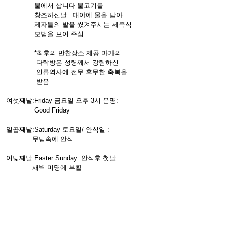
물에서 삽니다 물고기를
창조하신날 대야에 물을 담아
제자들의 발을 씼겨주시는 세족식
모범을 보여 주심
*최후의 만찬장소 제공:마가의
다락방은 성령께서 강림하신
인류역사에 전무 후무한 축복을
받음
여섯째날:Friday 금요일 오후 3시 운명:
Good Friday
일곱째날:Saturday 토요일/ 안식일 :
무덤속에 안식
여덟째날:Easter Sunday :안식후 첫날
새벽 미명에 부활