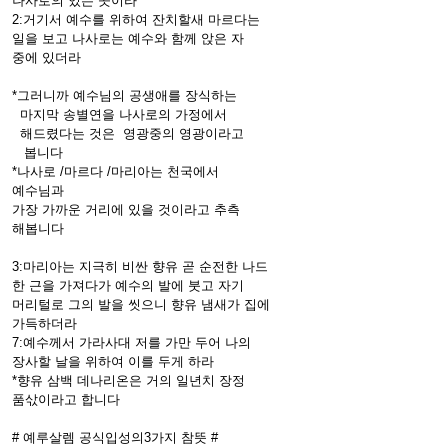
나사로의 있는 곳이라
2:거기서 예수를 위하여 잔치할새 마르다는
일을 보고 나사로는 예수와 함께 앉은 자
중에 있더라
*그러니까 예수님의 공생애를 장식하는
마지막 송별연을 나사로의 가정에서
해드렸다는 것은 영광중의 영광이라고
봅니다
*나사로 /마르다 /마리아는 천국에서
예수님과
가장 가까운 거리에 있을 것이라고 추측
해봅니다
3:마리아는 지극히 비싼 향유 곧 순전한 나드
한 근을 가져다가 예수의 발에 붓고 자기
머리털로 그의 발을 씻으니 향유 냄새가 집에
가득하더라
7:예수께서 가라사대 저를 가만 두어 나의
장사할 날을 위하여 이를 두게 하라
*향유 삼백 데나리온은 거의 일년치 장정
품삯이라고 합니다
# 예루살렘 공식입성의3가지 참뜻 #