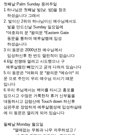
첫째날:Palm Sunday 종려주일
1.하나님은 첫째날 빛(낮. 밤)을 창조
하셨습니다 그래서
2. 빛이신 2위의 하나님이신 예수님께서도
빛을 만드신날 Sunday 일요일에
*여호와의 문 *왕의문 *Eastern Gate
동문을 통하여 예루살렘에 입성
하셨습니다
3.이 동문은 2000년전 예수님께서
입성하신후 한 번도 열린적이 없습니다
4.6일 전쟁때 열려고 시도했으나 구
예루살렘만 빼았기고 굳게 다쳐저 있습니다
5.이 동문은 *여화의 문 *왕의문 *예슈아* 의
문 으로 주인이 우리 예수님 이시기 때문
입니다
6.우리 주님께서는 백마를 타시고 홍포를
입으시고 수많은 거룩한자 휴거 신부들을
대동하시고 감람산에 Touch down 하신후
심판주로 장엄하게 예루살렘성에 입성하실때
에 이 동문은 열리게 되어 있습니다
둘째날:Monday 월요일
*열매없는 무화과 나무 저주하셨고 /