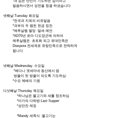
내 집은 만민이 기도하는 집이라고
말씀하시면서 성전을 청결 하셨습니다
셋째날:Tuesday 화요일
*천국과 지옥의 비유말씀
*과부의 두 렙돈 헌금 칭찬
*예루살렘 멸망 :말세 예언
*AD70년 로마 디도장군에 의하여
예루살렘은 초토화 되고 유대민족은
Diaspora 전세계로 유랑민족으로 전락하게
됩니다
넷째날:Wednesday. 수요일
*베다니 겟세마네 동산에서 땀
방울이 핏 방울이 되도록 기도하심:
*수요 예배의 기원
다섯째날:Thursday 목요일
*하나님은 물고기와 새를 창조하심
*마가의 다락방:Last Supper
*성만찬 제정
*Mandy 세족식 :물고기는