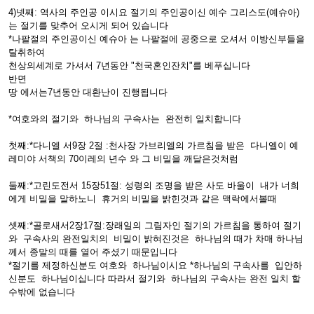
4)넷째: 역사의 주인공 이시요 절기의 주인공이신 예수 그리스도(예슈아)
는 절기를 맞추어 오시게 되어 있습니다
*나팔절의 주인공이신 예슈아 는 나팔절에 공중으로 오셔서 이방신부들을
탈취하여
천상의세계로 가셔서 7년동안 "천국혼인잔치"를 베푸십니다
반면
땅 에서는7년동안 대환난이 진행됩니다
*여호와의 절기와 하나님의 구속사는 완전히 일치합니다
첫째:*다니엘 서9장 2절 :천사장 가브리엘의 가르침을 받은 다니엘이 예
레미야 서책의 70이레의 년수 와 그 비밀을 깨달은것처럼
둘째:*고린도전서 15장51절: 성령의 조명을 받은 사도 바울이 내가 너희
에게 비밀을 말하노니 휴거의 비밀을 밝힌것과 같은 맥락에서볼때
셋째:*골로새서2장17절:장래일의 그림자인 절기의 가르침을 통하여 절기
와 구속사의 완전일치의 비밀이 밝혀진것은 하나님의 때가 차매 하나님
께서 종말의 때를 열어 주셨기 때문입니다
*절기를 제정하신분도 여호와 하나님이시요 *하나님의 구속사를 입안하
신분도 하나님이십니다 따라서 절기와 하나님의 구속사는 완전 일치 할
수밖에 없습니다