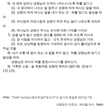
6). 내 영에 임하신 성령님의 인격이 나타나시도록 혀를 맡기고
(1). 내 생각에서 나오는 말 멈추고 성령에 하게 하시는 말을 하라.
(2). 성령의 하게 하시는 말을 내가 하는 것 - 혀를 맞기도 발성을 하
라.
(3). 부드럽게 자연스럽게 성령이 하게 하는 말이 나로도록 계속하
라
(4). 하나님의 성령이 주시는 은사에 대한 기대를 가지라
7). 입을 넓게 열고 성령의 생수를 영(배) 에 가득 차도록 마시라
(1). 옆 사람을 의식하지 말고 - 오직 존귀하신 성령님만 기대
(2). 모든 상상력을 동원하여 기대하라 생수의 강이 흘러넘치게 해
주실 것을
8). 내가 보통 때 알아 듯는 내 말을 하지 말고 혀를 성령님께 맞기고
발성을 하라
성령님은 우리의 혀를 훈련시키시기를 원하신다.
9). 거룩한 소동 - 술 취함처럼 성령에 취하라 (엡5:18) (찬송가
172,173)
Prev
*Palm Sunday (종려주일)*예슈아*의 절기와 종말론 제53강 *현 ...
대통령과 자존감 - 백라헬 박사
Next