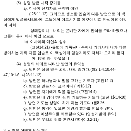
(3). 성령 받은 내적 증거들
a). 이사야 선지자로 구약의 예언
( 28:11-12) -그러므로 생소한 입술과 다른 방언으로 이 백
성에게 말씀하시리라에 그들에게 이르시기를 이것이 너희 안식이요 이것
이 너희
상쾌함이니 너희는 곤비한 자에게 안식을 주라 하였으나
그들이 듣지 아니 하였 으므로
b). 이사야의 예언의 성취
(고전14:21) -율법에 기록된바 주께서 가라사대 내가 다른
방어하는 자와 다른 입술로 이 백성에게 말할지라도 저희가 오히려 듣지
아니하리라 하였으니
(4). 성령의 세예로 나타난 방언의 유익성
a). 방언은 성령 받은 외적, 내적 증거다.(행2;1-4,10:44-
47,19:1-6 ;사28:11-12)
b). 방언은 하나님과 비밀을 고하는 기도다 (고전14:2)
c). 방언은 믿는자의 표적이다 ( 막16;17)
d). 방언은 자기에게 덕을 쌓는다 (고전14:4)
e). 방언은 내 영이 하나님께 기도하는 기도다 (고전 1$;14-18)
f). 방언 기도는 성령이 하게 하는 기도다 (롬8:26
g). 방언은 통역이 있으면 예언의 효과를 얻을수 있다.
I). 방언은 이성주의를 깨트릴수 있다.(영성개발에 유익)
k). 방언은 우리의 혀를 훈련시킨다(야3:2-11)
3. 성령을 어떻게 받는가?