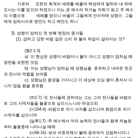
가로되 요한의 회개의 세례를 베풀며 백성에게 말하되 내 뒤에
오시는 이를 믿으라 허였으니 이는 곧 예수라 하거늘 저희가 듣고 주 예수
의 이름으로 세례를 받으니 바울이 그들에게 안수하매 성령이 그들
에게 임하시므로 방언도 하고 예언도 하니
3). 성령이 임하신 첫 번째 현장의 증거들
(1). 급하고 강한 바람 같은 소리 와 불의 혀같이 갈라지는 것?
(행2:1-3)
a). 이 현상은 성령이 바람이나 불이 아니고 성령이 임하실 때
장면을 표현한 것임
b). 이는 성령님이 임하실 때 성령님을 호위하고 내려온 천군
과 천사의 역할을 보여줌
c). 성령님은 왕권을 가지시고 이 세상에 오심 왕이 혼자서 다
니지 않음 왕을 호위함
(히1:7) -또 천사들에 관하여는 그는 그의 천사들을 바람으
로 그의 사역자들을 불꽃으로 삼으시느니라 하셨으되
(시104:4) -바람으로 자기 사자를 삼으시며 화염으로 자기
사역자를 삼으시며
(살후1;7) -주 예수께서 저의 능력의 천사들과 함께 하늘로
부터 불꽃중에 나타나실 때에
(사66:15) -보라 여호와께서 불에 옹위되어 강림하시리니