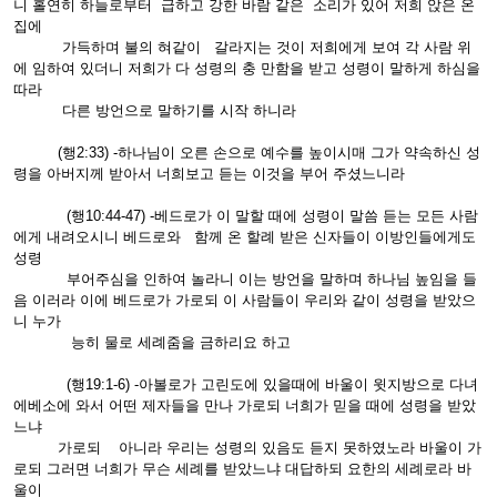
니 홀연히 하늘로부터 급하고 강한 바람 같은 소리가 있어 저희 앉은 온
집에
가득하며 불의 혀같이 갈라지는 것이 저희에게 보여 각 사람 위
에 임하여 있더니 저희가 다 성령의 충 만함을 받고 성령이 말하게 하심을
따라
다른 방언으로 말하기를 시작 하니라
(행2:33) -하나님이 오른 손으로 예수를 높이시매 그가 약속하신 성
령을 아버지께 받아서 너희보고 듣는 이것을 부어 주셨느니라
(행10:44-47) -베드로가 이 말할 때에 성령이 말씀 듣는 모든 사람
에게 내려오시니 베드로와 함께 온 할례 받은 신자들이 이방인들에게도
성령
부어주심을 인하여 놀라니 이는 방언을 말하며 하나님 높임을 들
음 이러라 이에 베드로가 가로되 이 사람들이 우리와 같이 성령을 받았으
니 누가
능히 물로 세례줌을 금하리요 하고
(행19:1-6) -아볼로가 고린도에 있을때에 바울이 윗지방으로 다녀
에베소에 와서 어떤 제자들을 만나 가로되 너희가 믿을 때에 성령을 받았
느냐
가로되 아니라 우리는 성령의 있음도 듣지 못하였노라 바울이 가
로되 그러면 너희가 무슨 세례를 받았느냐 대답하되 요한의 세례로라 바
울이