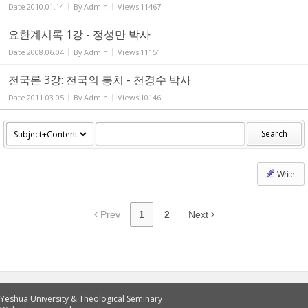
Date
2010.01.14
By
Admin
Views
11467
요한계시록 1강 - 정성만 박사
Date
2008.06.04
By
Admin
Views
11151
천국론 3강: 천국의 통치 - 천경수 박사
Date
2011.03.05
By
Admin
Views
10146
Search
Write
Prev
1
2
Next
Yeshua University & Theological Seminary