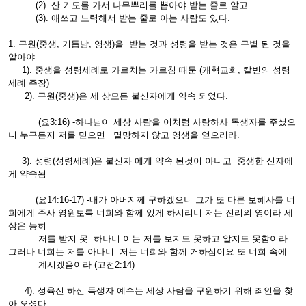
(2). 산 기도를 가서 나무뿌리를 뽑아야 받는 줄로 알고
(3). 애쓰고 노력해서 받는 줄로 아는 사람도 있다.
1. 구원(중생, 거듭남, 영생)을 받는 것과 성령을 받는 것은 구별 된 것을
알아야
1). 중생을 성령세례로 가르치는 가르침 때문 (개혁교회, 칼빈의 성령
세례 주장)
2). 구원(중생)은 세 상모든 불신자에게 약속 되었다.
(요3:16) -하나님이 세상 사람을 이처럼 사랑하사 독생자를 주셨으
니 누구든지 저를 믿으면 멸망하지 않고 영생을 얻으리라.
3). 성령(성령세례)은 불신자 에게 약속 된것이 아니고 중생한 신자에
게 약속됨
(요14:16-17) -내가 아버지께 구하겠으니 그가 또 다른 보혜사를 너
희에게 주사 영원토록 너희와 함께 있게 하시리니 저는 진리의 영이라 세
상은 능히
저를 받지 못 하나니 이는 저를 보지도 못하고 알지도 못함이라
그러나 너희는 저를 아나니 저는 너희와 함께 거하심이요 또 너희 속에
계시겠음이라 (고전2:14)
4). 성육신 하신 독생자 예수는 세상 사람을 구원하기 위해 죄인을 찾
아 오셨다