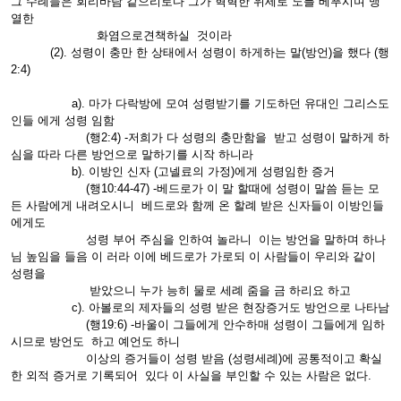
그 수례들은 회리바람 같으리로다 그가 혁혁한 위세로 노를 베푸시며 맹
열한
화염으로견책하실 것이라
(2). 성령이 충만 한 상태에서 성령이 하게하는 말(방언)을 했다 (행
2:4)
a). 마가 다락방에 모여 성령받기를 기도하던 유대인 그리스도
인들 에게 성령 임함
(행2:4) -저희가 다 성령의 충만함을 받고 성령이 말하게 하
심을 따라 다른 방언으로 말하기를 시작 하니라
b). 이방인 신자 (고넬료의 가정)에게 성령임한 증거
(행10:44-47) -베드로가 이 말 할때에 성령이 말씀 듣는 모
든 사람에게 내려오시니 베드로와 함께 온 할례 받은 신자들이 이방인들
에게도
성령 부어 주심을 인하여 놀라니 이는 방언을 말하며 하나
님 높임을 들음 이 러라 이에 베드로가 가로되 이 사람들이 우리와 같이
성령을
받았으니 누가 능히 물로 세례 줌을 금 하리요 하고
c). 아볼로의 제자들의 성령 받은 현장증거도 방언으로 나타남
(행19:6) -바울이 그들에게 안수하매 성령이 그들에게 임하
시므로 방언도 하고 예언도 하니
이상의 증거들이 성령 받음 (성령세례)에 공통적이고 확실
한 외적 증거로 기록되어 있다 이 사실을 부인할 수 있는 사람은 없다.