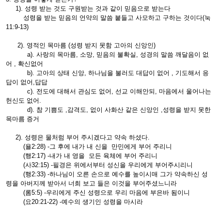
1). 성령 받는 것도 구원받는 것과 같이 믿음으로 받는다
성령을 받는 믿음의 언약의 말씀 붙들고 사모하고 구하는 것이다(눅
11:9-13)
2). 영적인 목마름 (성령 받지 못함 고아의 신앙인)
a). 사랑의 목마름, 소망, 믿음의 불확실, 성경의 말씀 깨달음이 없
어 , 확신없어
b). 고아의 상태 신앙, 하나님을 불러도 대답이 없어 , 기도해서 응
답이 없어,답답
c). 전도에 대해서 관심도 없어, 선교 이해안되, 마음에서 울어나는
헌신도 없어.
d). 참 기쁨도 ,감격도, 없이 사화산 같은 신앙인 ,성령을 받지 못한
목마름 증거
2). 성령은 물처럼 부어 주시겠다고 약속 하셨다.
(욜2:28) -그 후에 내가 내 신을 만민에게 부어 주리니
(행2:17) -내가 내 영을 모든 육체에 부어 주리니
(사32:15) -필경은 위에서부터 성신을 우리에게 부어주시리니
(행2:33) -하나님이 오른 손으로 예수를 높이시매 그가 약속하신 성
령을 아버지께 받아서 너희 보고 들은 이것을 부어주셨느니라
(롬5:5) -우리에게 주신 성령으로 우리 마음에 부은바 됨이니
(요20:21-22) -예수의 생기인 성령을 마시라