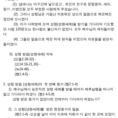
(1). 냄새나는 마구간에 낳으셨고 , 죄인의 친구로 문둥병자, 세리,
창기 ,이방인등 모두 부정한 사람에게 주셨습니다.
(2). 그러나 성령님은 거듭난 의로워진 성도의 말씀으로 께끗해진
영안에 오시였다.
(3). 마가 다락방에 모여 성령(성령세례)을 받기을 기다리며 기도했
던 사람 120문도는 한사람도 불신자가 없었다. 모두 예수님의 제자들이였
다.
(4). 그들은 말씀으로 께끗 하게 된자들 이였으며 의로움을 받은자
들이였다.
5). 성령 받음(성령세례) 약속
(요엘2:28-32) -
(요14:16-21,26) -
(눅24:49) -
(행1:4-5) -
2. 성령 받음 (성령세례)의 첫 번째 증거 (행2:1-4)
1). 예수님께서 승천직전 셩령 세례를 받을 때까지 예루살렘을 떠나지
말고 기다리다 하셨다. (행1:4-5,8)
. 성령 받은 증거가 없었다면 언제까지 기다려야 하겠는가?
2). 그 성령(성령세례)를 받은 현장증거의 말씀.
(행2:1-4) -오순절 날이 이미 이르매 저희가 다 같이 한 곳에 모였더