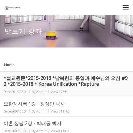
Sketchbook5, 스케치북5
Sketchbook5, 스케치북5
Skip to menu
맛보기 강좌
Home
*설교원문*2015-2018 *남북한의 통일과 예수님의 오심 #9
2 *2015-2018 * Korea Unification *Rapture
Date
2014.02.01
By
Admin
Views
7244
요한계시록 1강 - 정성만 박사
Date
2008.06.04
By
Admin
Views
11165
이혼 상담 2강 - 박태동 박사
Date
2007.05.09
By
Admin
Views
11831