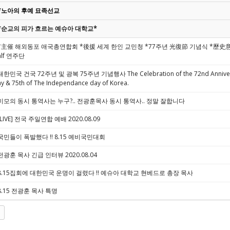
*노아의 후예 묘족선교
*순교의 피가 흐르는 예슈아 대학교*
*主催 해외동포 애국총연합회 *後援 세계 한인 교민청 *77주년 光復節 기념식 *歷史意識
alf 연주단
대한민국 건국 72주년 및 광복 75주년 기념행사 The Celebration of the 72nd Anniversar
ay & 75th of The Independance day of Korea.
미모의 동시 통역사는 누구?.. 전광훈목사 동시 통역사.. 정말 잘합니다
[LIVE] 전국 주일연합 예배 2020.08.09
국민들이 폭발했다 !! 8.15 예비국민대회
전광훈 목사 긴급 인터뷰 2020.08.04
8.15집회에 대한민국 운명이 걸렸다 !! 예슈아 대학교 현베드로 총장 목사
8.15 전광훈 목사 특명