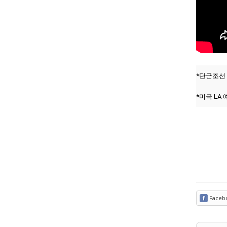
*단군조선
*미국 LA
Faceb