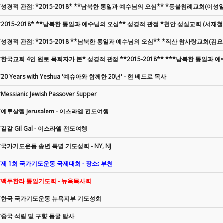
*성경적 관점: *2015-2018* **남북한 통일과 예수님의 오심** *등불침례교회(이성일
*2015-2018* **남북한 통일과 예수님의 오심** 성경적 관점 *천안 성실교회 (서재철
*성경적 관점: *2015-2018 **남북한 통일과 예수님의 오심** *직산 참사랑교회(김요
*한국교회 4인 원로 목회자가 본* 성경적 관점 **2015-2018** ***남북한 통일과 
*20 Years with Yeshua '예슈아와 함께한 20년' - 현 베드로 목사
*Messianic Jewish Passover Supper
*예루살렘 Jerusalem - 이스라엘 전도여행
*길갈 Gil Gal - 이스라엘 전도여행
*국가기도운동 송년 특별 기도성회 - NY, NJ
*제 1회 국가기도운동 국제대회 - 장소: 부천
*백두한라 통일기도회 - 뉴욕목사회
*한국 국가기도운동 뉴욕지부 기도성회
*중국 석림 및 구향 동굴 탐사