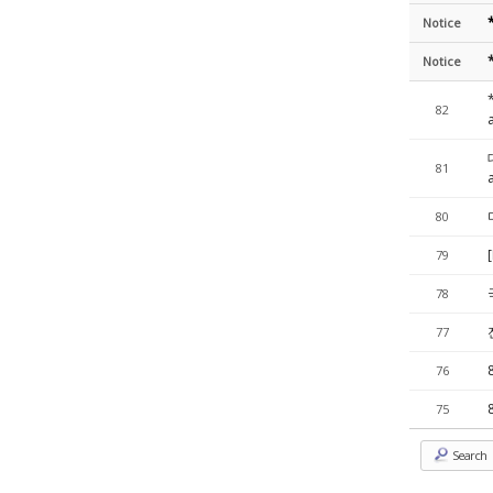
Notice
Notice
82
81
80
79
78
77
76
75
Search