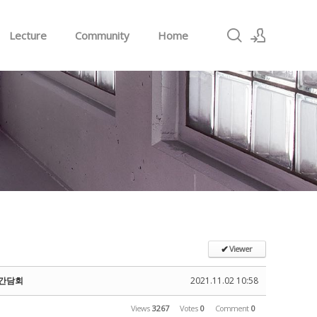
Lecture
Community
Home
Sign In
Sign Up
Viewer
✔
 간담회
2021.11.02 10:58
Views
3267
Votes
0
Comment
0