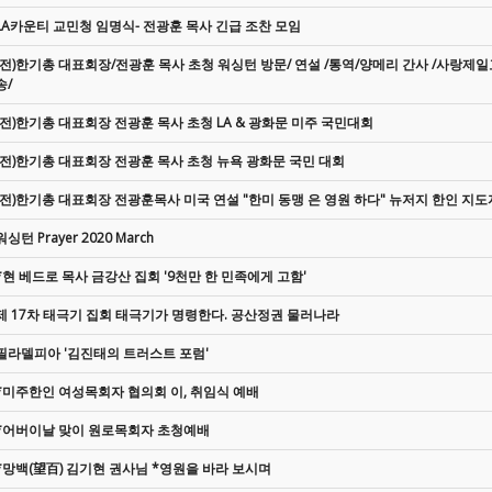
LA카운티 교민청 임명식- 전광훈 목사 긴급 조찬 모임
(전)한기총 대표회장/전광훈 목사 초청 워싱턴 방문/ 연설 /통역/양메리 간사 /사랑
송/
(전)한기총 대표회장 전광훈 목사 초청 LA & 광화문 미주 국민대회
(전)한기총 대표회장 전광훈 목사 초청 뉴욕 광화문 국민 대회
(전)한기총 대표회장 전광훈목사 미국 연설 "한미 동맹 은 영원 하다" 뉴저지 한인 지도
워싱턴 Prayer 2020 March
*현 베드로 목사 금강산 집회 '9천만 한 민족에게 고함'
제 17차 태극기 집회 태극기가 명령한다. 공산정권 물러나라
필라델피아 '김진태의 트러스트 포럼'
*미주한인 여성목회자 협의회 이, 취임식 예배
*어버이날 맞이 원로목회자 초청예배
*망백(望百) 김기현 권사님 *영원을 바라 보시며