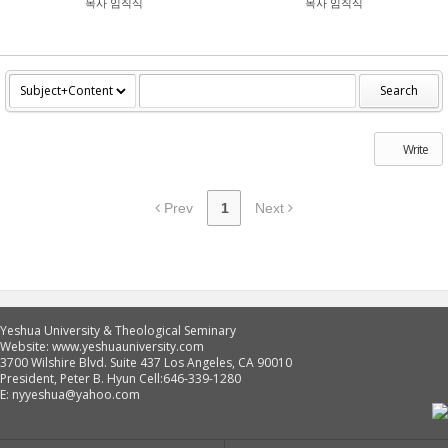
목사 임직식
목사 임직식
340
353
Search
Write
Prev
1
Next
Yeshua University & Theological Seminary
Website: www.yeshuauniversity.com
3700 Wilshire Blvd. Suite 437 Los Angeles, CA 90010
President, Peter B. Hyun Cell:646-339-1280
E: nyyeshua@yahoo.com