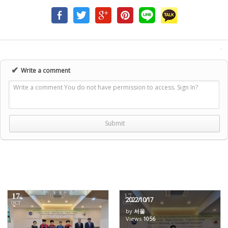
✔
Write a comment
Write a comment You do not have permission to access. Sign In?
17
17
2022/10/17
OCT
OCT
by
서울
1059
Views
1056