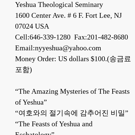
Yeshua Theological Seminary
1600 Center Ave. # 6 F. Fort Lee, NJ
07024 USA
Cell:646-339-1280
Fax:201-482-8680
Email:nyyeshua@yahoo.com
Money Order: US dollars $100.(
송금료
포함
)
“The Amazing Mysteries of The Feasts
of Yeshua”
“
여호와의 절기속에 감추어진 비밀
”
“The Feasts of Yeshua and
Eschatology”