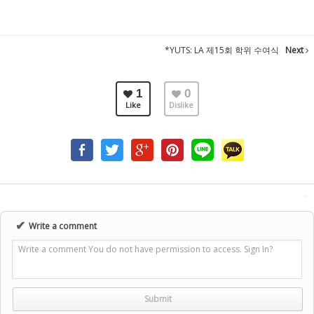
*YUTS: LA 제15회 학위 수여식
Next
1
0
Like
Dislike
✔
Write a comment
Write a comment You do not have permission to access. Sign In?