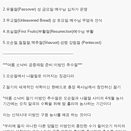
2.유월절(Passover) 성 금요일:예수님 십자가 운명
3.무교절(Unleavened Bread) 성 토요일:예수님 무덤속 안식
4.초실절(First Fruits)부활절(Resurrection)예수님 부활
5.오순절,칠칠절,맥추절(Shavuot):성령 강림절 (Pentecost)
------------------------------
------------------------------
***여름 소낙비 공중재림 준비:이방인 추수절***
1.오순절에서 나팔절로 이어지는 징검다리
2.절기의 세계적인 석학이신 현베드로 총장 목사님께서 창안하신 절기
*여름 소낙비 절기:이방인 추수절은 오순절과 나팔절 사이의 4개월 농사
기간에는 오직 알곡의 수확을 위해 땀 흘리며 농사하는 기간이다
이는 신약시대 이방인 구원 농사를 예표 하는 것이다
*우리에 들지 아니한 다른 양들인 이방인의 충만한 수가 들어오기 까지의